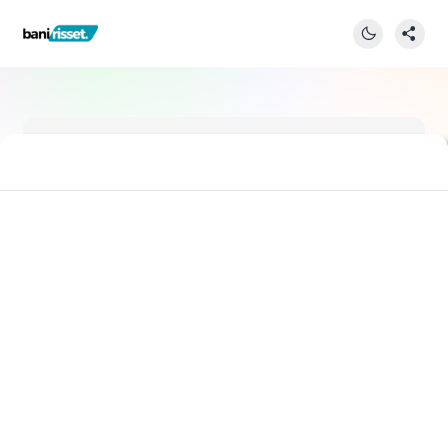
Cara Cepat Menguasai Optimasi SEO
Produk Tokopedia untuk Pemula
Bani Risset
05/01/2026
Stay Connected