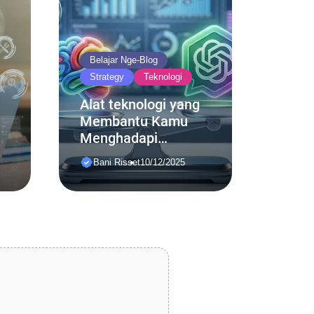
Belajar Nge-Blog
Strategy
Teknologi
Alat teknologi yang
Membantu Kamu
Menghadapi
Tantangan Hidup di
Bani Risset
10/12/2025
Era Digital 2025