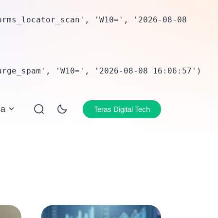
rms_locator_scan', 'W10=', '2026-08-08 
urge_spam', 'W10=', '2026-08-08 16:06:57')
sa
Teras Digital Tech