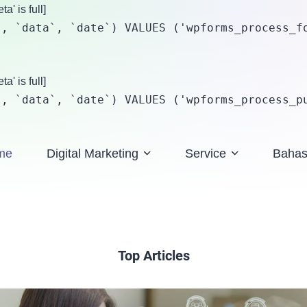
' is full]
, `data`, `date`) VALUES ('wpforms_process_fo
' is full]
`, `data`, `date`) VALUES ('wpforms_process_p
me
Digital Marketing
Service
Baha
Top Articles