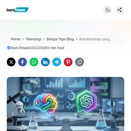
Home
Teknologi
Belajar Nge-Blog
Alat teknologi yang
Membantu Kamu Menghadapi Tantangan Hidup di Era Digital 2025
Bani Risset
10/12/2025
5 min read