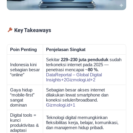
Key Takeaways
Poin Penting
Penjelasan Singkat
Sekitar
229–230 juta penduduk
sudah
Indonesia kini
terkoneksi internet pada 2025 —
sebagian besar
penetrasi mencapai ~
80 %
.
“online”
DataReportal – Global Digital
Insights
+2
Gizmologi.id
+2
Gaya hidup
Sebagian besar akses internet
“mobile-first”
dilakukan lewat smartphone dan
sangat
koneksi seluler/broadband.
dominan
Gizmologi.id
+1
Digital tools =
Teknologi digital memungkinkan
kunci
fleksibilitas kerja, belajar, komunikasi,
produktivitas &
dan manajemen hidup pribadi.
adaptasi