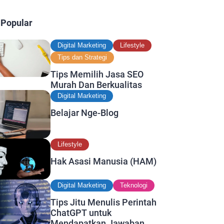
 Popular
Digital Marketing
Lifestyle
Tips dan Strategi
Tips Memilih Jasa SEO
Murah Dan Berkualitas
Digital Marketing
Belajar Nge-Blog
Lifestyle
Hak Asasi Manusia (HAM)
Digital Marketing
Teknologi
Tips Jitu Menulis Perintah
ChatGPT untuk
Mendapatkan Jawaban