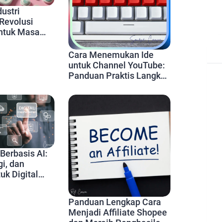
dustri
Revolusi
untuk Masa
yanan Medis
Cara Menemukan Ide
untuk Channel YouTube:
Panduan Praktis Langkah
demi Langkah
erbasis AI:
gi, dan
uk Digital
i Tahun 2024
Panduan Lengkap Cara
Menjadi Affiliate Shopee