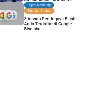
, earn commissions for
Copy to
Terbaik
e on
Digital Marketing
ers.
clipboard
Tips dan Strategi
3 Alasan Pentingnya Bisnis
Anda Terdaftar di Google
Bisnisku