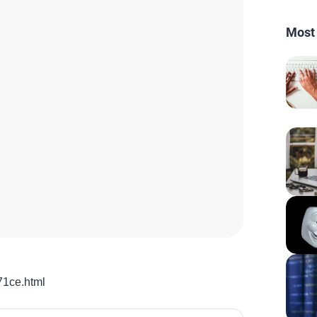
Most
71ce.html