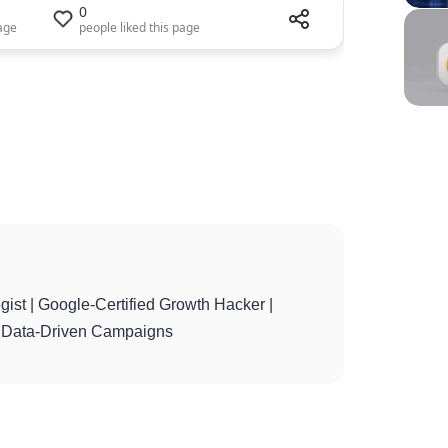
0
Share this page
Share this pag
age
people liked this page
referred custom
gist | Google-Certified Growth Hacker |
th Data-Driven Campaigns