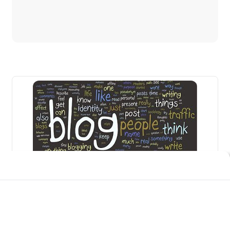
Etika Menjalankan SEO Offpage
Kita d
alam menjalankan segala sesuatu di
hidup
ini, tentu