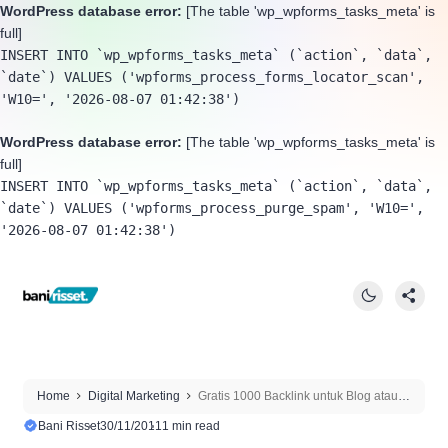
WordPress database error:
[The table 'wp_wpforms_tasks_meta' is
full]
INSERT INTO `wp_wpforms_tasks_meta` (`action`, `data`, 
`date`) VALUES ('wpforms_process_forms_locator_scan', 
'W10=', '2026-08-07 01:42:38')
WordPress database error:
[The table 'wp_wpforms_tasks_meta' is
full]
INSERT INTO `wp_wpforms_tasks_meta` (`action`, `data`, 
`date`) VALUES ('wpforms_process_purge_spam', 'W10=', 
'2026-08-07 01:42:38')
Home
Digital Marketing
Gratis 1000 Backlink untuk Blog atau
Website kamu
Bani Risset
30/11/2011
1 min read