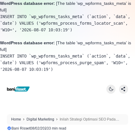
WordPress database error:
[The table 'wp_wpforms_tasks_meta' is
full]
INSERT INTO `wp_wpforms_tasks_meta` (`action`, `data`, 
`date`) VALUES ('wpforms_process_forms_locator_scan', 
'W10=', '2026-08-07 10:03:19')
WordPress database error:
[The table 'wp_wpforms_tasks_meta' is
full]
INSERT INTO `wp_wpforms_tasks_meta` (`action`, `data`, 
`date`) VALUES ('wpforms_process_purge_spam', 'W10=', 
'2026-08-07 10:03:19')
Home
Digital Marketing
Inilah Strategi Optimasi SEO Pada
Media Sosial
Bani Risset
08/02/2023
3 min read