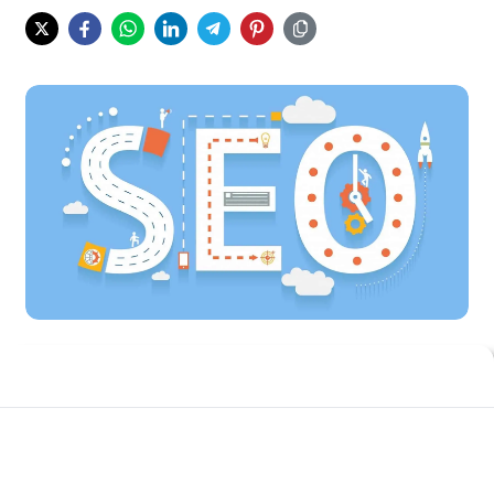
Media sosial saat ini menjadi hal yang tidak bisa lepas dari
masyarakat. Ada banyak sekali media sosial baru yang
bermunculan. Seperti facebook, twitter, intagram, path,
pinterest dan masih banyak lainnya. sosial media bisa
dijadikan media promosi yang menguntungkan buat Anda.