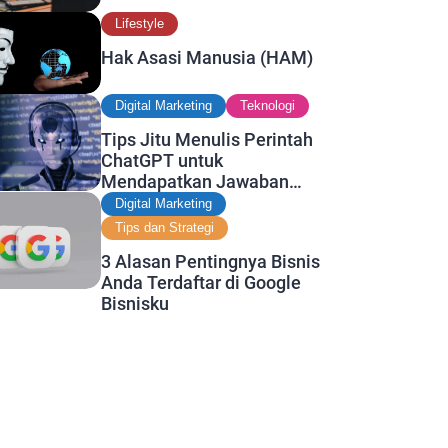
Lifestyle
Hak Asasi Manusia (HAM)
Digital Marketing
Teknologi
Tips Jitu Menulis Perintah
ChatGPT untuk
Mendapatkan Jawaban
Terbaik
Digital Marketing
Tips dan Strategi
3 Alasan Pentingnya Bisnis
, earn commissions for
Copy to
Anda Terdaftar di Google
e on
ers.
clipboard
Bisnisku