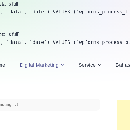
' is full]
, `data`, `date`) VALUES ('wpforms_process_fo
' is full]
`, `data`, `date`) VALUES ('wpforms_process_p
me
Digital Marketing
Service
Baha
ung . . !!!