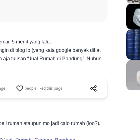
ail 5 menit yang lalu.
ngin di blog lo (yang kata google banyak diliat
sih aja tulisan “Jual Rumah di Bandung”. Nuhun
Share this page
age
people liked this page
Share this pag
referred custom
beli rumah ataupun mo jadi calo rumah (loo?).