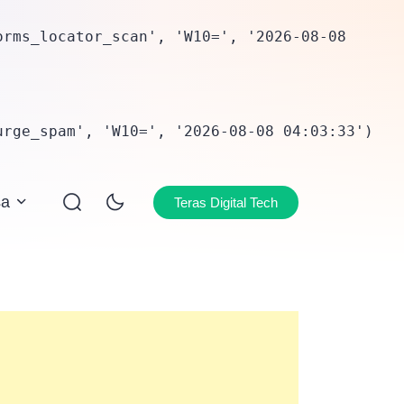
rms_locator_scan', 'W10=', '2026-08-08 
urge_spam', 'W10=', '2026-08-08 04:03:33')
sa
Teras Digital Tech