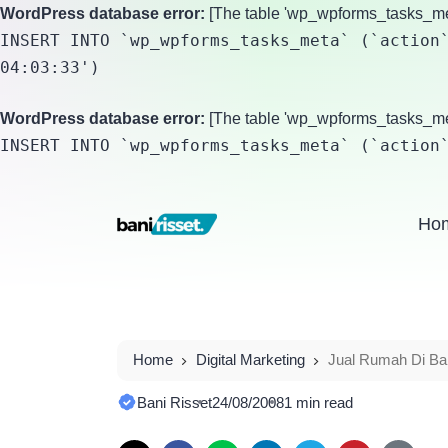
WordPress database error:
[The table 'wp_wpforms_tasks_meta
INSERT INTO `wp_wpforms_tasks_meta` (`action`
04:03:33')
WordPress database error:
[The table 'wp_wpforms_tasks_meta
INSERT INTO `wp_wpforms_tasks_meta` (`action
Ho
Home
Digital Marketing
Jual Rumah Di Band
Bani Risset
24/08/2008
1 min read