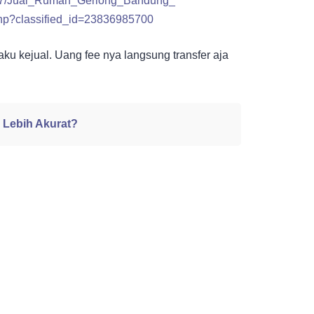
em/17/Jual_Rumah_Gerlong_Bandung_
.php?classified_id=23836985700
aku kejual. Uang fee nya langsung transfer aja
 Lebih Akurat?