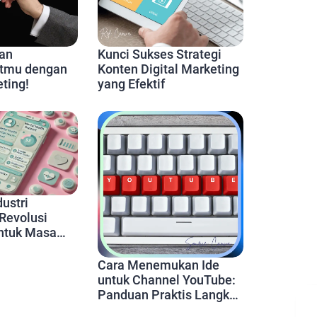
an
Kunci Sukses Strategi
tmu dengan
Konten Digital Marketing
ting!
yang Efektif
dustri
Revolusi
untuk Masa
yanan Medis
Cara Menemukan Ide
untuk Channel YouTube:
Panduan Praktis Langkah
demi Langkah