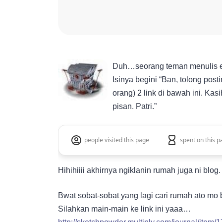
Duh…seorang teman menulis em
Isinya begini “Ban, tolong posti
orang) 2 link di bawah ini. Ka
pisan. Patri.”
people visited this page
spent on this p
Hihihiiii akhirnya ngiklanin rumah juga ni blog.
Bwat sobat-sobat yang lagi cari rumah ato mo 
Silahkan main-main ke link ini yaaa…