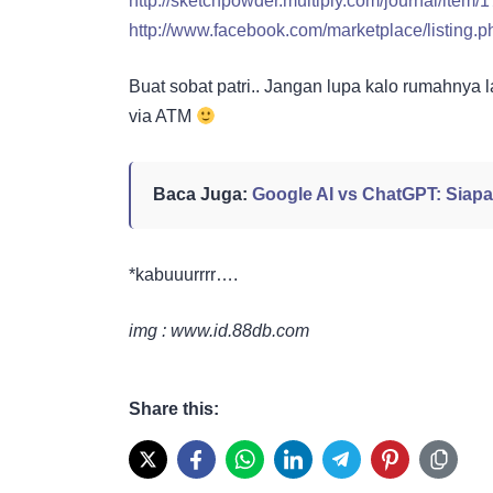
http://sketchpowder.multiply.com/journal/it
http://www.facebook.com/marketplace/listing
Buat sobat patri.. Jangan lupa kalo rumahnya l
via ATM
Baca Juga:
Google AI vs ChatGPT: Siapa
*kabuuurrrr….
img : www.id.88db.com
Share this: