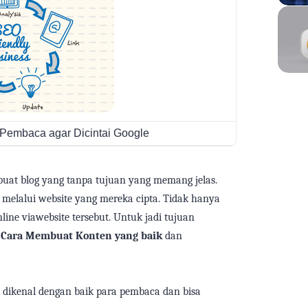
Pembaca agar Dicintai Google
uat blog yang
tanpa tujuan yang
memang
jelas.
 melalui website yang mereka
cipta
. Tidak hanya
nline
via
website tersebut. Untuk
jadi
tujuan
Cara Membuat Konten yang
baik
dan
t dikenal dengan baik
para
pembaca dan
bisa