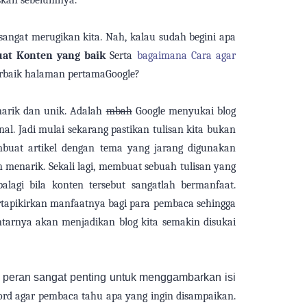
skan sebelumnya.
 sangat merugikan
kita
. Nah, kalau sudah begini apa
at Konten yang
baik
Serta
bagaimana Cara agar
erbaik halaman
pertama
Google?
rik dan unik. Adalah
mbah
Google menyukai blog
nal. Jadi mulai sekarang pastikan tulisan
kita
bukan
buat artikel dengan tema yang jarang digunakan
 menarik. Sekali lagi, membuat
sebuah tulisan
yang
palagi
bila
konten tersebut sangat
lah
bermanfaat.
rta
pikirkan manfaatnya
bagi
para pembaca sehingga
ntarnya akan
menjadikan
blog
kita
semakin disukai
i peran sangat penting untuk menggambarkan isi
rd agar pembaca tahu apa yang ingin
di
sampaikan.