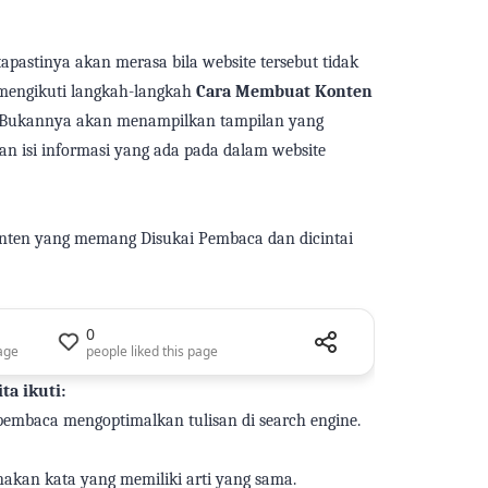
ta
pastinya akan merasa
bila
website tersebut tidak
engikuti langkah-langkah
Cara Membuat Konten
. Bukannya
akan
menampilkan tampilan yang
gan
isi
informasi yang ada
pada
dalam website
nten yang
memang
Disukai Pembaca dan
dicintai
0
Share this page
Share this pag
age
people liked this page
referred custom
ita
ikuti:
pembaca mengoptimalkan tulisan
di
search engine.
nakan
kata yang memiliki arti yang sama.