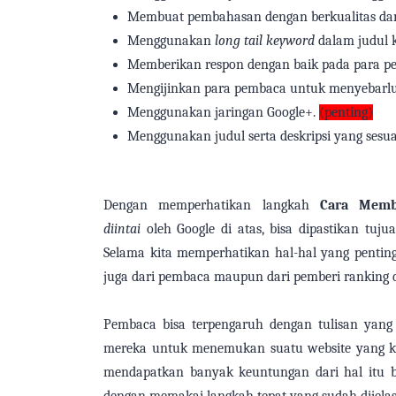
Membuat pembahasan
dengan
berkualitas da
Menggunakan
long tail keyword
dalam judul 
Memberikan respon dengan baik
pada para
pe
Mengijinkan
para
pembaca untuk menyebarl
Menggunakan
jaringan
Google+.
(penting)
Menggunakan judul
serta
deskripsi yang sesua
Dengan memperhatikan langkah
Cara Mem
diintai
oleh
Google di atas,
bisa
dipastikan tuj
Selama
kita
memperhatikan hal-hal
yang
pentin
juga
dari pembaca maupun dari
pemberi ranking 
Pembaca
bisa
terpengaruh dengan tulisan yan
mereka untuk menemukan
suatu
website yang
k
mendapatkan banyak keuntungan dari hal
itu