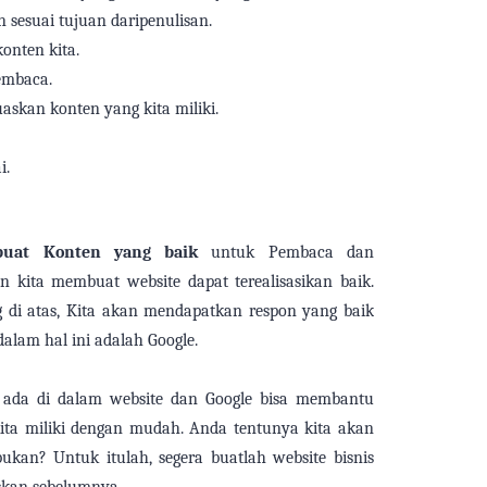
n sesuai tujuan
dari
penulisan.
konten
kita
.
mbaca.
uaskan konten yang
kita
miliki.
i.
buat Konten yang
baik
untuk
Pembaca dan
uan
kita
membuat website dapat terealisasikan baik.
g di atas,
Kita
akan mendapatkan respon yang baik
dalam hal ini adalah
Google.
g
ada
di dalam website dan Google
bisa
membantu
ita
miliki dengan mudah. Anda tentunya
kita
akan
bukan? Untuk itulah, segera buat
lah
website bisnis