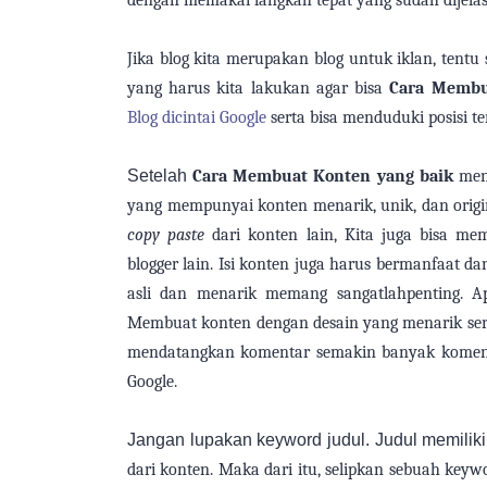
dengan
memakai
langkah tepat yang
sudah
dijela
J
ika blog
kita
merupakan blog untuk iklan, tentu
yang harus
kita lakukan
agar bisa
Cara Membu
Blog dicintai Google
serta
bisa menduduki posisi t
Setelah
Cara Membuat Konten yang
baik
mena
yang
mempunyai
konten menarik, unik, dan origi
copy paste
dari konten lain,
Kita
juga bisa mem
blogger lain.
Isi konten
juga
harus bermanfaat dan
asli dan menarik memang sangat
lah
penting. A
Membuat
konten dengan desain yang menarik
se
mendatangkan komentar semakin banyak kome
Google.
Jangan lupakan keyword judul. Judul memilik
dari
konten. Maka dari itu, selipkan
sebuah
keywo