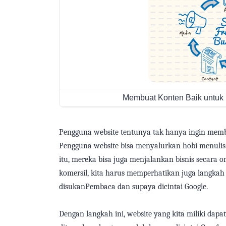
Membuat Konten Baik untuk 
Pengguna website tentunya
tak
hanya ingin memb
Pengguna website
bisa
menyalurkan hobi menulis
itu, mereka
bisa juga
menjalankan bisnis secara o
komersil,
kita
harus memperhatikan
juga
langkah
disukan
Pembaca dan
supaya dicintai
Google.
Dengan langkah
ini
, website yang
kita
miliki dapa