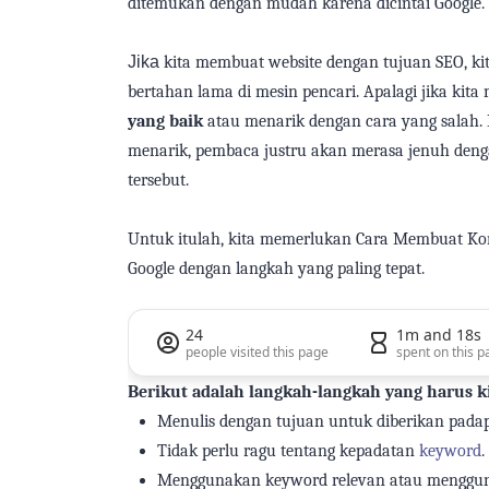
ditemukan dengan mudah
karena dicintai
Google.
Jika
kita
membuat website dengan tujuan SEO,
ki
bertahan lama
di
mesin pencari. Apalagi jika
kita
m
yang
baik
atau menarik
dengan cara yang salah
menarik, pembaca justru
akan
merasa jenuh den
tersebut.
Untuk itulah,
kita
memerlukan Cara Membuat Ko
Google dengan langkah yang
paling
tepat.
24
1m and 18s
people visited this page
spent on this p
Berikut
adalah
langkah-langkah yang harus
k
Menulis dengan tujuan
untuk
diberikan
pada
Tidak perlu
ragu
tentang
kepadatan
keyword
.
Menggunakan keyword relevan atau
menggu