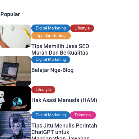
 Popular
Digital Marketing
Lifestyle
Tips dan Strategi
Tips Memilih Jasa SEO
Murah Dan Berkualitas
Digital Marketing
Belajar Nge-Blog
Lifestyle
Hak Asasi Manusia (HAM)
Digital Marketing
Teknologi
Tips Jitu Menulis Perintah
ChatGPT untuk
Mendapatkan Jawaban