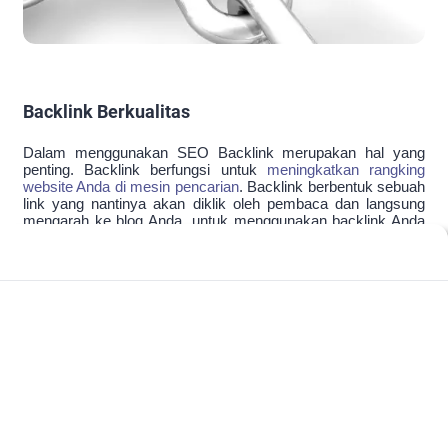
Backlink Berkualitas
Dalam menggunakan SEO Backlink merupakan hal yang
penting. Backlink berfungsi untuk
meningkatkan rangking
website Anda di mesin pencarian
. Backlink berbentuk sebuah
link yang nantinya akan diklik oleh pembaca dan langsung
mengarah ke blog Anda. untuk menggunakan backlink Anda
tidak boleh sembarangan, karena ada banyak sekali backlink
yang tidak berkualitas dan tidak memberikan hasil apapun
pada website Anda. Oleh karena itu Anda harus
menggunakan backlink yang berkualitas dan aman
digunakan. inilah tips memilih
backlink berkualitas
yang
bisa Anda gunakan dalam website anda.
+
Daftar isi: