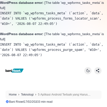
WordPress database error:
[The table 'wp_wpforms_tasks_meta' is
full]
INSERT INTO `wp_wpforms_tasks_meta` (`action`, `data`, 
`date`) VALUES ('wpforms_process_forms_locator_scan', 
'W10=', '2026-08-07 22:49:05')
WordPress database error:
[The table 'wp_wpforms_tasks_meta' is
full]
INSERT INTO `wp_wpforms_tasks_meta` (`action`, `data`, 
`date`) VALUES ('wpforms_process_purge_spam', 'W10=', 
'2026-08-07 22:49:05')
Home
Teknologi
5 Aplikasi Android Terbaik yang Harus
Didownload Pengguna Smartphone
Bani Risset
17/02/2023
3 min read