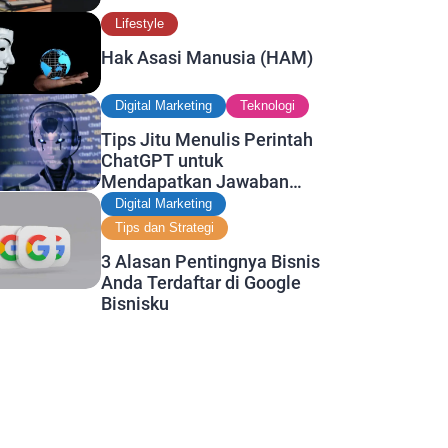
Lifestyle
Hak Asasi Manusia (HAM)
Digital Marketing
Teknologi
Tips Jitu Menulis Perintah
ChatGPT untuk
Mendapatkan Jawaban
Terbaik
Digital Marketing
Tips dan Strategi
3 Alasan Pentingnya Bisnis
Anda Terdaftar di Google
Bisnisku
, earn commissions for
Copy to
e on
ers.
clipboard