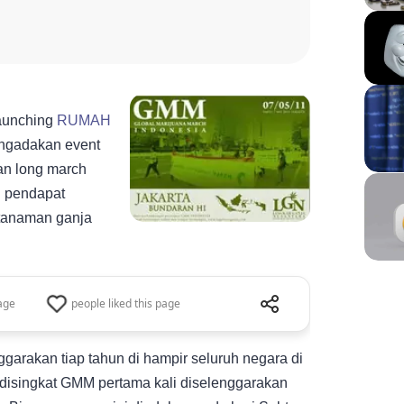
launching
RUMAH
engadakan event
tan long march
n pendapat
tanaman ganja
Share this page
age
people liked this page
Share this pag
referred custom
garakan tiap tahun di hampir seluruh negara di
 disingkat GMM pertama kali diselenggarakan