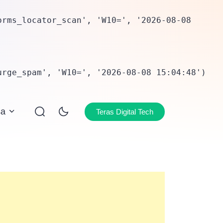
rms_locator_scan', 'W10=', '2026-08-08 
urge_spam', 'W10=', '2026-08-08 15:04:48')
sa
Teras Digital Tech