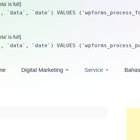
' is full]
, `data`, `date`) VALUES ('wpforms_process_fo
' is full]
`, `data`, `date`) VALUES ('wpforms_process_p
me
Digital Marketing
Service
Baha