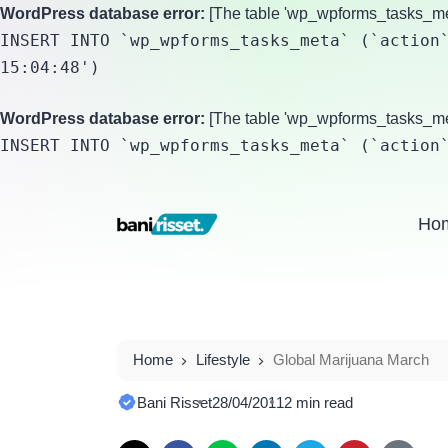
WordPress database error:
[The table 'wp_wpforms_tasks_meta
INSERT INTO `wp_wpforms_tasks_meta` (`action`
15:04:48')
WordPress database error:
[The table 'wp_wpforms_tasks_meta
INSERT INTO `wp_wpforms_tasks_meta` (`action
Ho
Home
Lifestyle
Global Marijuana March
Bani Risset
28/04/2011
2 min read