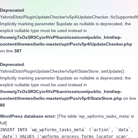
Deprecated
:
YahnisElsts\PluginUpdateChecker\v5p4\UpdateChecker::fixSupportedW
Implicitly marking parameter $update as nullable is deprecated, the
explicit nullable type must be used instead in
/home/gTsOsSR3Cyix4VsP/banirissetcom/public_html/wp-
content/themes/bello-master/upt/Puc/v5p4/UpdateChecker.php
on line
387
Deprecated
:
YahnisElsts\PluginUpdateChecker\v5p4\StateStore::setUpdate():
Implicitly marking parameter $update as nullable is deprecated, the
explicit nullable type must be used instead in
/home/gTsOsSR3Cyix4VsP/banirissetcom/public_html/wp-
content/themes/bello-master/upt/Puc/v5p4/StateStore.php
on line
80
WordPress database error:
[The table 'wp_wpforms_tasks_meta' is
full]
INSERT INTO `wp_wpforms_tasks_meta` (`action`, `data`, 
`date`) VALUES ('wpforms_process_forms_locator_scan', 