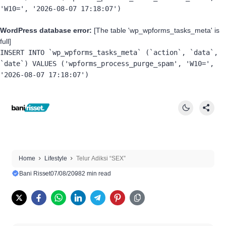
'W10=', '2026-08-07 17:18:07')
WordPress database error:
[The table 'wp_wpforms_tasks_meta' is
full]
INSERT INTO `wp_wpforms_tasks_meta` (`action`, `data`, 
`date`) VALUES ('wpforms_process_purge_spam', 'W10=', 
'2026-08-07 17:18:07')
Home
Lifestyle
Telur Adiksi “SEX”
Bani Risset
07/08/2008
2 min read