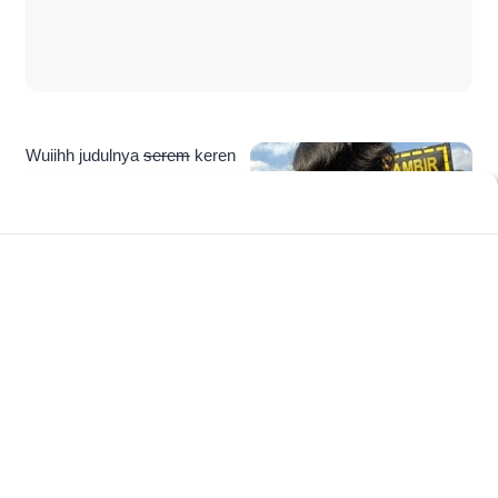
Wuiihh judulnya
serem
keren
banget yaak. Torture cara
bacanya
torceur
, awas lo
jangan disamain sama kue
cucur
cuceur, heuhee
(duh si bani kaya orang
bener ajee).. Iya nih masih
dalam rangka menyambut hari Anti Penyiksaan Sedunia,
seperti yang sudah saya tuliskan
disini
. Saya mendapatkan
sebuah artikel yang bagus banget neh…Semoga dapat
bermanfaat… Judulnya….
25