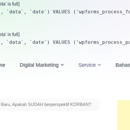
' is full]
, `data`, `date`) VALUES ('wpforms_process_fo
' is full]
`, `data`, `date`) VALUES ('wpforms_process_p
me
Digital Marketing
Service
Baha
a Baru, Apakah SUDAH berperspektif KORBAN?