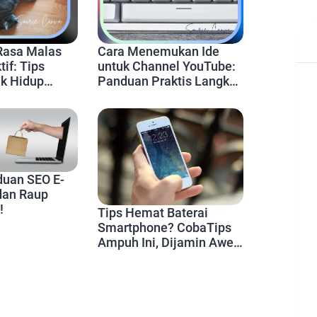
Rasa Malas
Cara Menemukan Ide
if: Tips
untuk Channel YouTube:
k Hidup
Panduan Praktis Langkah
ktif
demi Langkah
duan SEO E-
dan Raup
!
Tips Hemat Baterai
Smartphone? CobaTips
Ampuh Ini, Dijamin Awet
Seharian!