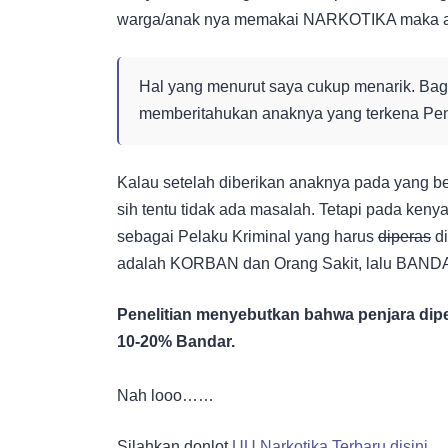
warga/anak nya memakai NARKOTIKA maka ak
Hal yang menurut saya cukup menarik. Ba
memberitahukan anaknya yang terkena Pen
Kalau setelah diberikan anaknya pada yang be
sih tentu tidak ada masalah. Tetapi pada keny
sebagai Pelaku Kriminal yang harus
diperas
di
adalah KORBAN dan Orang Sakit, lalu BAND
Penelitian menyebutkan bahwa penjara di
10-20% Bandar.
Nah looo……
Silahkan donlot
UU Narkotika Terbaru disini