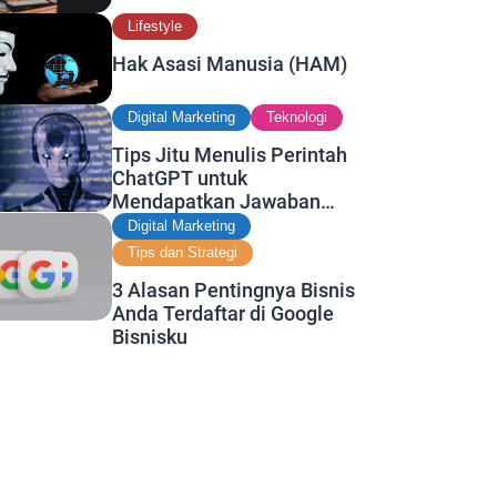
Lifestyle
Hak Asasi Manusia (HAM)
Digital Marketing
Teknologi
Tips Jitu Menulis Perintah
ChatGPT untuk
Mendapatkan Jawaban
Terbaik
Digital Marketing
Tips dan Strategi
3 Alasan Pentingnya Bisnis
Anda Terdaftar di Google
Bisnisku
, earn commissions for
Copy to
e on
ers.
clipboard