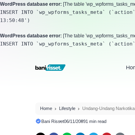
WordPress database error:
[The table 'wp_wpforms_tasks_meta
INSERT INTO `wp_wpforms_tasks_meta` (`action`
13:50:48')
WordPress database error:
[The table 'wp_wpforms_tasks_meta
INSERT INTO `wp_wpforms_tasks_meta` (`action
Ho
Home
Lifestyle
Undang-Undang Narkotik
Bani Risset
06/11/2009
1 min read