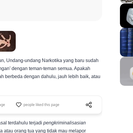
ahun, Undang-undang Narkotika yang baru sudah
dangan’ dengan teman-teman semua. Apakah
 berbeda dengan dahulu, jauh lebih baik, atau
Share this page
age
people liked this page
Share this pag
referred custom
al terdahulu terjadi
pengkriminalisasian
ga atau orang tua yang tidak mau melapor