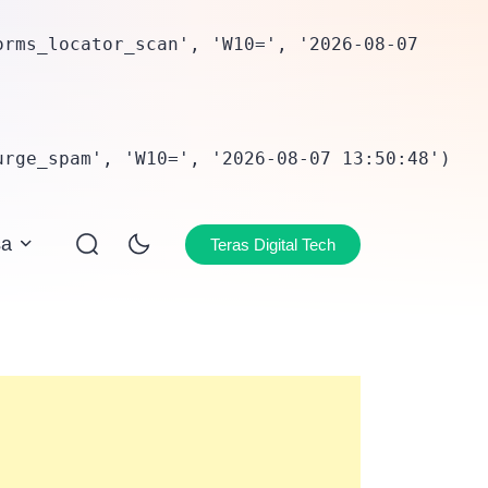
rms_locator_scan', 'W10=', '2026-08-07 
urge_spam', 'W10=', '2026-08-07 13:50:48')
sa
Teras Digital Tech